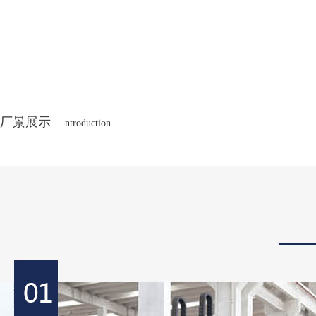
厂景展示
ntroduction