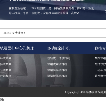
在制造业领域，日本和德国依旧是一路领先的领跑者，特别是工业之
母—机床。夸张一点的说，没有机床就没有航母、高铁甚...
LINKS 友情链接：
铣端面打中心孔机床
多功能铣打机
数控专
卧式系列
铣钻攻一体铣打机
数控双端
斜式系列
双端攻丝铣打机
马蹄铁数
立式系列
双端套车铣打机
三轮车后
六轴复合
双端镗孔铣打机
轴件数控
华体会官方网页版_华体会(中国)
华体会体育-华体会体育·(中国)官方网站
华体会体育
Copyright@ 2016 华体会官方网
huatihui.com
华体会·体育-华体会(中国)
华体会体育官方网站-华体会体育(中国)
华体会
国)